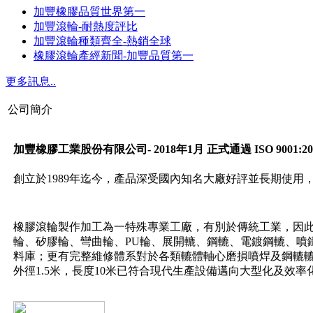
加豐橡膠品質世界第一
加豐滾輪-耐熱度評比
加豐滾輪種類齊全-熱銷全球
橡膠滾輪產經新聞-加豐品質第一
更多訊息..
公司簡介
加豐橡膠工業股份有限公司- 2018年1月 正式通過 ISO 9001:20
創立於1989年迄今，產品深受國內知名大廠好評並長期使用
橡膠滾輪製作加工為一特殊專業工廠，有別於傳統工業，因
輪、矽膠輪、彎曲輪、PU輪、展開轆、鋼轆、電鍍鋼轆、噴
料庫；更有完整維修體系對於各類轆體軸心磨損噴焊及鋼轆
外徑1.5米，長度10米已符合現代生產設備邁向大型化及效率